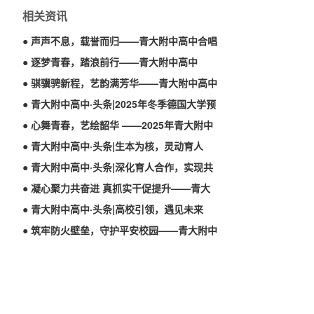
相关资讯
● 声声不息，载誉而归——青大附中高中合唱
团斩获市级展演二等奖！
● 逐梦青春，踏浪前行——青大附中高中
2026届高三毕业典礼暨成人礼圆满举行
● 骐骥骋新程，艺韵满芳华——青大附中高中
2026年元旦文艺汇演圆满举行
● 青大附中高中·头条|2025年冬季德国大学预
科考试在青大附中高中顺利结束
● 心舞青春，艺绘韶华 ——2025年青大附中
高中艺术节综合类比赛剪影
● 青大附中高中·头条|生本为核，灵动育人
——青大附中高中举行《“生本灵动课堂”实践
● 青大附中高中·头条|深化育人合作，实现共
与创新》市级课题结题仪式
赢发展——青岛大学外语学院与我校合作建设
● 凝心聚力共奋进 真抓实干促提升——青大
实习教学基地授牌仪式圆满举行
附中高中召开2025-2026学年第一学期期中工
● 青大附中高中·头条|高校引领，遇见未来
作总结大会
——国内知名高校走进青大附中高中
● 筑牢防火壁垒，守护平安校园——青大附中
高中成功举行校园消防逃生曁防踩踏综合演练